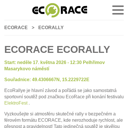
ECORACE
>
ECORALLY
ECORACE ECORALLY
Start: neděle 17. května 2026 - 12:30 Pelhřimov
Masarykovo náměstí
Souřadnice: 49.4306667N, 15.2229722E
EcoRallye je hlavní závod a pořádá se jako samostatná
sportovní soutěž pod značkou EcoRace při konání festivalu
ElektroFest
.
Vyzkoušejte si atmosféru skutečné rally v bezpečném a
férovém formátu ECORACE, kde nerozhoduje rychlost, ale
přesnost a pravidelnost! Tato jedinečná soutěž je skvělou