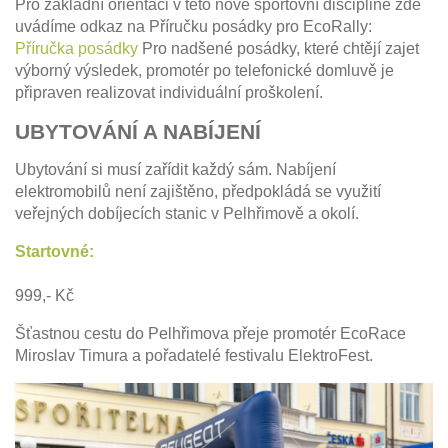
Pro základní orientaci v této nové sportovní disciplině zde
uvádíme odkaz na Příručku posádky pro EcoRally:
Příručka posádky
Pro nadšené posádky, které chtějí zajet
výborný výsledek, promotér po telefonické domluvě je
připraven realizovat individuální proškolení.
UBYTOVÁNÍ A NABÍJENÍ
Ubytování si musí zařídit každý sám. Nabíjení
elektromobilů není zajištěno, předpokládá se využití
veřejných dobíjecích stanic v Pelhřimově a okolí.
Startovné:
999,- Kč
Šťastnou cestu do Pelhřimova přeje promotér EcoRace
Miroslav Timura a pořadatelé festivalu ElektroFest.