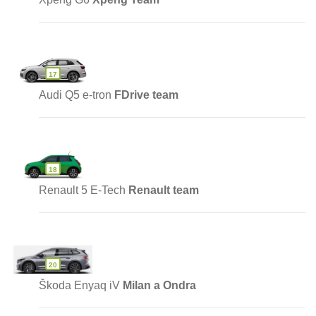
17
Audi Q5 e-tron
FDrive team
18
Renault 5 E-Tech
Renault team
20
Škoda Enyaq iV
Milan a Ondra