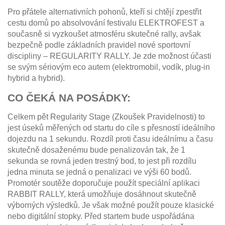
Pro přátele alternativních pohonů, kteří si chtějí zpestřit
cestu domů po absolvování festivalu ELEKTROFEST a
současně si vyzkoušet atmosféru skutečné rally, avšak
bezpečně podle základních pravidel nové sportovní
discipliny – REGULARITY RALLY. Je zde možnost účasti
se svým sériovým eco autem (elektromobil, vodík, plug-in
hybrid a hybrid).
CO ČEKÁ NA POSÁDKY:
Celkem pět Regularity Stage (Zkoušek Pravidelnosti) to
jest úseků měřených od startu do cíle s přesností ideálního
dojezdu na 1 sekundu. Rozdíl proti času ideálnímu a času
skutečně dosaženému bude penalizován tak, že 1
sekunda se rovná jeden trestný bod, to jest při rozdílu
jedna minuta se jedná o penalizaci ve výši 60 bodů.
Promotér soutěže doporučuje použít speciální aplikaci
RABBIT RALLY, která umožňuje dosáhnout skutečně
výborných výsledků. Je však možné použít pouze klasické
nebo digitální stopky. Před startem bude uspořádána