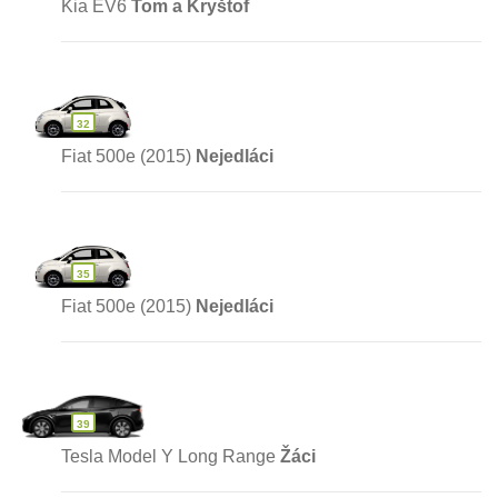
Kia EV6
Tom a Kryštof
32
Fiat 500e (2015)
Nejedláci
35
Fiat 500e (2015)
Nejedláci
39
Tesla Model Y Long Range
Žáci