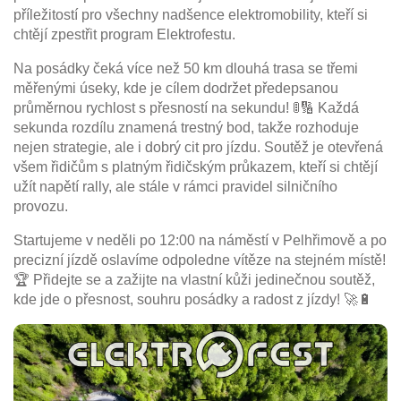
příležitostí pro všechny nadšence elektromobility, kteří si
chtějí zpestřit program Elektrofestu.
Na posádky čeká více než 50 km dlouhá trasa se třemi
měřenými úseky, kde je cílem dodržet předepsanou
průměrnou rychlost s přesností na sekundu! 🚦🔢 Každá
sekunda rozdílu znamená trestný bod, takže rozhoduje
nejen strategie, ale i dobrý cit pro jízdu. Soutěž je otevřená
všem řidičům s platným řidičským průkazem, kteří si chtějí
užít napětí rally, ale stále v rámci pravidel silničního
provozu.
Startujeme v neděli po 12:00 na náměstí v Pelhřimově a po
precizní jízdě oslavíme odpoledne vítěze na stejném místě!
🏆 Přidejte se a zažijte na vlastní kůži jedinečnou soutěž,
kde jde o přesnost, souhru posádky a radost z jízdy! 🚀🔋